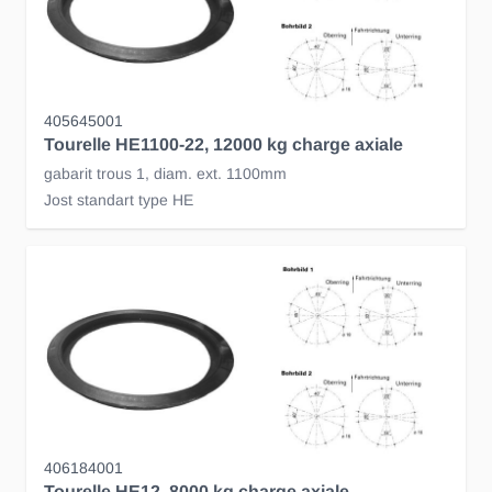
405645001
Tourelle HE1100-22, 12000 kg charge axiale
gabarit trous 1, diam. ext. 1100mm
Jost standart type HE
406184001
Tourelle HE12, 8000 kg charge axiale