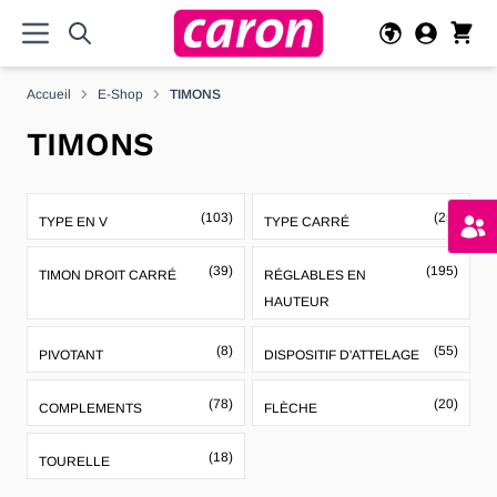
Allez au contenu
Accueil
E-Shop
TIMONS
TIMONS
(103)
(25)
TYPE EN V
TYPE CARRÉ
(39)
(195)
TIMON DROIT CARRÉ
RÉGLABLES EN
HAUTEUR
(8)
(55)
PIVOTANT
DISPOSITIF D'ATTELAGE
(78)
(20)
COMPLEMENTS
FLÈCHE
(18)
TOURELLE