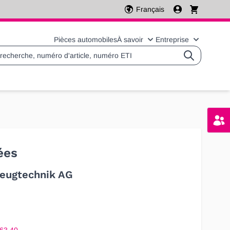
Français
Pièces automobiles
À savoir
Entreprise
Basculer le sous-menu 
Basculer l
ées
eugtechnik AG