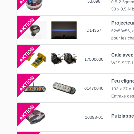
53.098
0.5-2.5qmm 
50 x 0,5 N 
D14357
pour les cha
17500000
W2S-SDT-1
01470040
Entraxe des
Putzlappe
10098-01