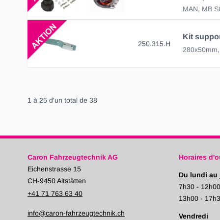
MAN, MB S
250.315.H
1
à
25
d'un total de
38
Caron Fahrzeugtechnik AG
Horaires d'o
Eichenstrasse 15
Du lundi au 
CH-9450 Altstätten
7h30 - 12h0
+41 71 763 63 40
13h00 - 17h
info@caron-fahrzeugtechnik.ch
Vendredi