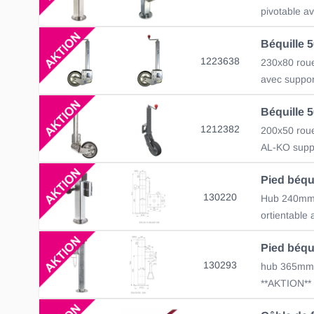
pivotable a
1223638
avec suppo
1212382
130220
ortientable
130293
**AKTION**