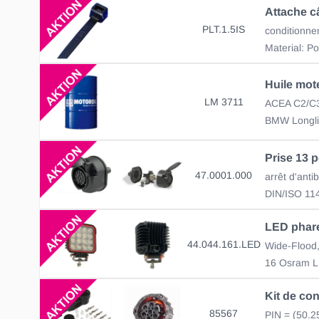
Attache c
PLT.1.5IS
conditionne
LM 3711
ACEA C2/C3
BMW Longli
47.0001.000
arrêt d'antib
DIN/ISO 11
44.044.161.LED
85567