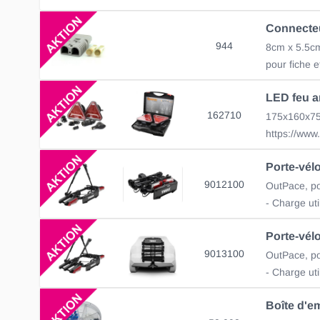
944
8cm x 5.5cm
pour fiche e
162710
Porte-vélo
9012100
- Charge uti
Porte-vélo
9013100
- Charge uti