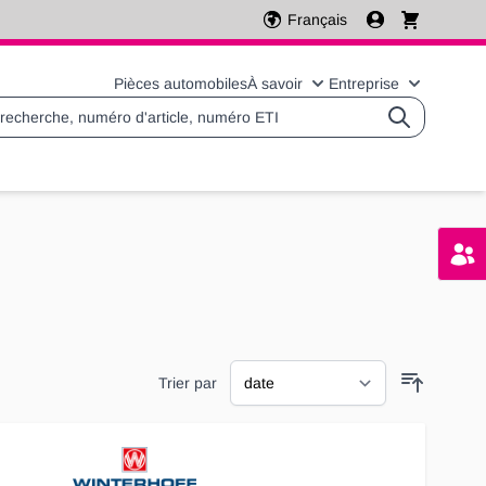
Français
Pièces automobiles
À savoir
Entreprise
Basculer le sous-menu 
Basculer l
Trier par