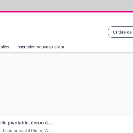
Recherche
biles
Inscription nouveau client
Pied béquille pivotable, écrou à six pans, 1300kg 130221
Hub 240mm, hauteur total 415mm, Winterhoff