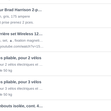
Connecteur Brad Harrison 2-pol / 50qmm
, gris, 175 ampere
t prise prenez 2 pces.
LED feu arrière set Wireless 12V 162710
175x160x75, set, ▲, fixation magnetique
https://www.youtube.com/watch?v=15BhkxNRN-U
s pliable, pour 2 vélos
OutPace, pour 2 vélos électriques et VTT
le 50 kg
s pliable, pour 3 vélos
OutPace, pour 3 vélos électriques et VTT
le 50 kg
Boîte d'embouts isolée, cont. 400 pièces