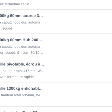
vec fermeture rapid
Béquille 500kg 60mm course 340mm
230x80 roue caoutchouc dur, automatique
rt soudé
Béquille 500kg 60mm Hub 240mm
200x50 roue caoutchouc dur, automatique
AL-KO support soudé, 9-trous, 70/105x50/100 d=11 mm
Pied béquille pivotable, écrou à six pans, 1300kg
Hub 240mm, hauteur total 415mm, Winterhoff
 avec fermeture rapide
Pied béquille 1300kg enfichable, sans manivelle 130293
hub 365mm hauteur total 535mm, Winterhoff