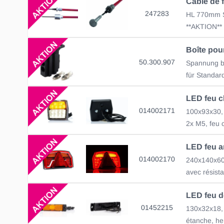
247283
HL 770mm 
**AKTION**
50.300.907
Spannung bi
für Standar
014002171
2x M5, feu c
014002170
01452215
étanche, he