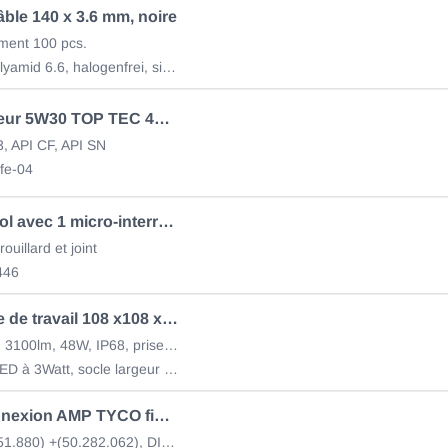
âble 140 x 3.6 mm, noire
ment 100 pcs.
Material: Polyamid 6.6, halogenfrei, silikonfrei
Huile moteur 5W30 TOP TEC 4200 205 litre
, API CF, API SN
fe-04
Prise 13 pol avec 1 micro-interrupteur 12V
rouillard et joint
446
LED phare de travail 108 x108 x 64, 9-32V
Wide-Flood, 3100lm, 48W, IP68, prise allemande 2 pôles
16 Osram LED à 3Watt, socle largeur 45mm
Kit de connexion AMP TYCO fiche 7-pol
PIN = (50.251.880) +(50.282.062), DIN/ISO 72585