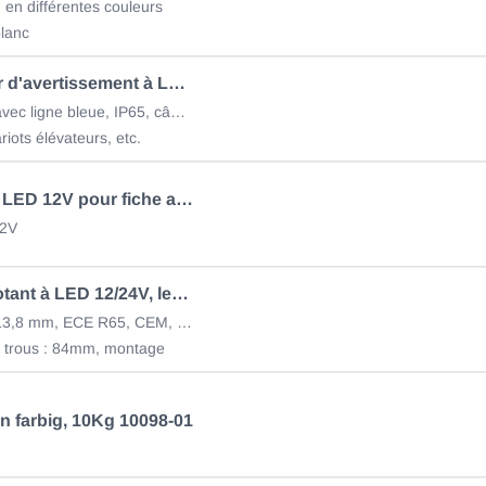
en différentes couleurs
blanc
Projecteur d'avertissement à LED 10 - 80V
62x53x56, avec ligne bleue, IP65, câble 0.5m
riots élévateurs, etc.
Cale avec LED 12V pour fiche allemande 2 pôles 17416000
2V
Feu clignotant à LED 12/24V, lentille transparente/lumière orange
103 x 27 x 13,8 mm, ECE R65, CEM, câble de 150mm, IP68
 trous : 84mm, montage
n farbig, 10Kg 10098-01