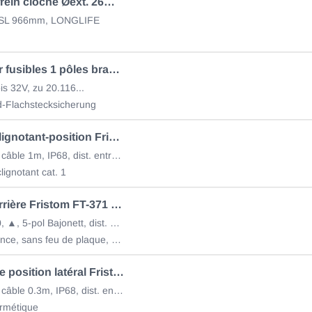
Câble de frein cloche Øext. 26mm / Pilz AL-KO 247283
SL 966mm, LONGLIFE
Boîte pour fusibles 1 pôles branchement d'être plat 50.300.907
s 32V, zu 20.116...
d-Flachstecksicherung
LED feu clignotant-position Fristom FT-225 12/24V ga./dr.
100x93x30, câble 1m, IP68, dist. entraxe trous 45mm
lignotant cat. 1
LED feu arrière Fristom FT-371 12/24V gauche/droite
240x140x60, ▲, 5-pol Bajonett, dist. entraxe trous 152mm
avec résistance, sans feu de plaque, 2x M6
LED feu de position latéral Fristom FT-017 12/24V
130x32x18, câble 0.3m, IP68, dist. entraxe trous 116mm
rmétique