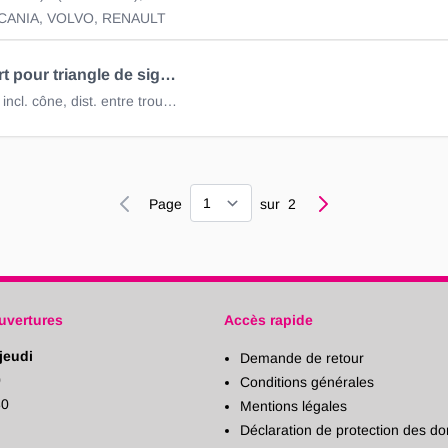
CANIA, VOLVO, RENAULT
Kit support pour triangle de signalisation
280x50mm, incl. cône, dist. entre trous planche 153mm
Page
Page
sur
2
uvertures
Accès rapide
jeudi
Demande de retour
0
Conditions générales
30
Mentions légales
Déclaration de protection des d