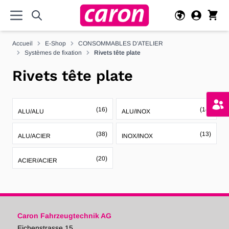
Allez au contenu
Accueil
E-Shop
CONSOMMABLES D'ATELIER
Systèmes de fixation
Rivets tête plate
Rivets tête plate
(16)
(14)
ALU/ALU
ALU/INOX
(38)
(13)
ALU/ACIER
INOX/INOX
(20)
ACIER/ACIER
Caron Fahrzeugtechnik AG
Eichenstrasse 15