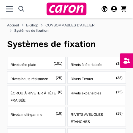
Allez au contenu
Accueil
E-Shop
CONSOMMABLES D'ATELIER
Systèmes de fixation
Systèmes de fixation
(101)
(38)
Rivets tête plate
Rivets à tête fraisée
(25)
(38)
Rivets haute résistance
Rivets Écrous
(6)
(15)
ÉCROU À RIVETER À TÊTE
Rivets expansibles
FRAISÉE
(19)
(18)
Rivets multi-gamme
RIVETS AVEUGLES
ÉTANCHES