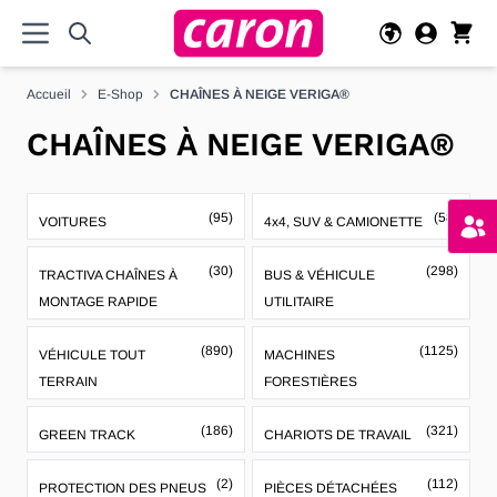
Allez au contenu
Accueil
E-Shop
CHAÎNES À NEIGE VERIGA®
CHAÎNES À NEIGE VERIGA®
(95)
(58)
VOITURES
4x4, SUV & CAMIONETTE
(30)
(298)
TRACTIVA CHAÎNES À
BUS & VÉHICULE
MONTAGE RAPIDE
UTILITAIRE
(890)
(1125)
VÉHICULE TOUT
MACHINES
TERRAIN
FORESTIÈRES
(186)
(321)
GREEN TRACK
CHARIOTS DE TRAVAIL
(2)
(112)
PROTECTION DES PNEUS
PIÈCES DÉTACHÉES