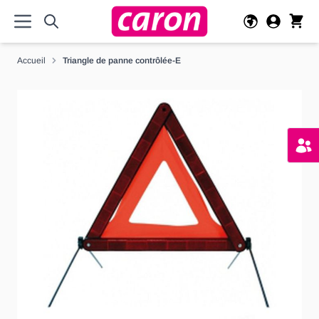
Allez au contenu
Accueil
Triangle de panne contrôlée-E