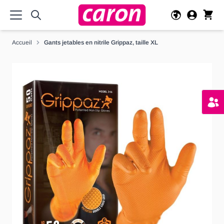
Allez au contenu
Accueil
Gants jetables en nitrile Grippaz, taille XL