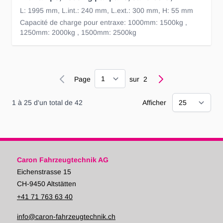
L: 1995 mm, L.int.: 240 mm, L.ext.: 300 mm, H: 55 mm
Capacité de charge pour entraxe: 1000mm: 1500kg ,
1250mm: 2000kg , 1500mm: 2500kg
Page
Page
sur
2
1
à
25
d'un total de
42
Afficher
Caron Fahrzeugtechnik AG
Eichenstrasse 15
CH-9450 Altstätten
+41 71 763 63 40
info@caron-fahrzeugtechnik.ch