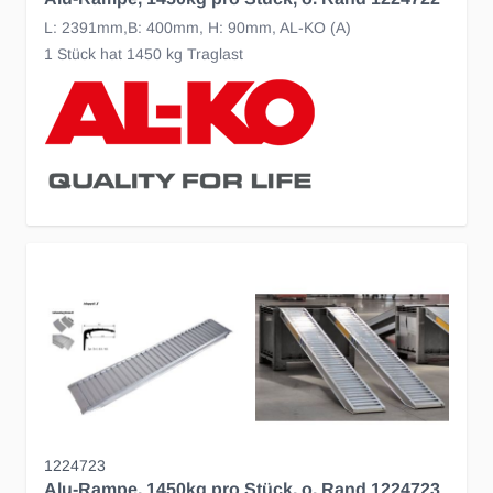
L: 2391mm,B: 400mm, H: 90mm, AL-KO (A)
1 Stück hat 1450 kg Traglast
1224723
Alu-Rampe, 1450kg pro Stück, o. Rand 1224723