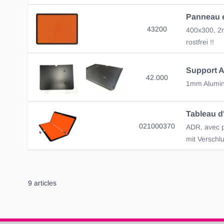
43200
400x300, 2
rostfrei !!
Support 
42.000
1mm Alumi
021000370
ADR, avec pr
mit Verschl
9
articles