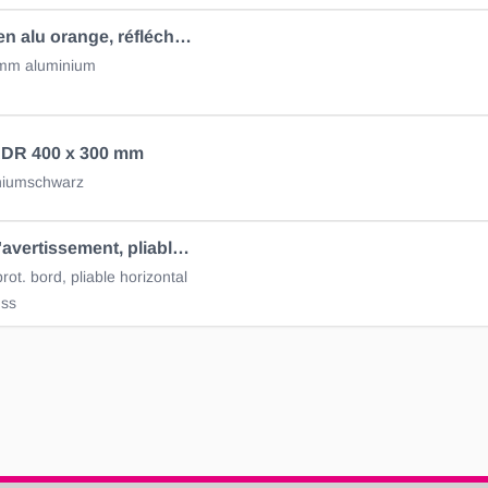
Panneau en alu orange, réfléchissant 43200
mm aluminium
ADR 400 x 300 mm
niumschwarz
Tableau d'avertissement, pliable, 400 x 300mm
ot. bord, pliable horizontal
uss