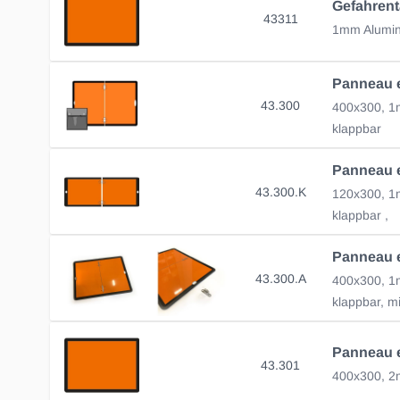
43311
1mm Alumini
43.300
klappbar
43.300.K
klappbar ,
43.300.A
klappbar, m
43.301
400x300, 2