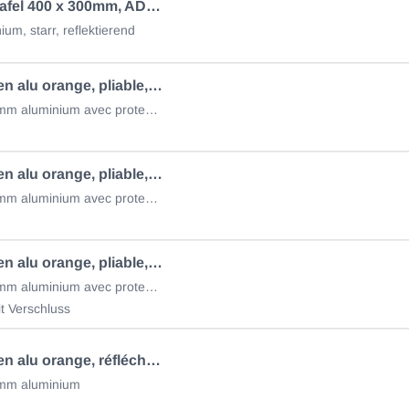
Gefahrentafel 400 x 300mm, ADR/GGVS 43311
um, starr, reflektierend
Panneau en alu orange, pliable, avec sac
400x300, 1mm aluminium avec protection des bords, vertical
Panneau en alu orange, pliable, réfléchissant
120x300, 1mm aluminium avec protection des bords
Panneau en alu orange, pliable, réfléchissant, sans sac
400x300, 1mm aluminium avec protection des bords, vertical
it Verschluss
Panneau en alu orange, réfléchissant
mm aluminium