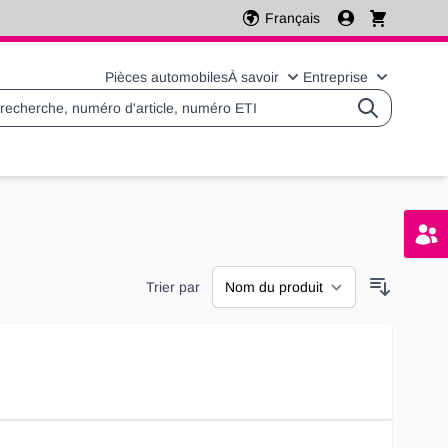
Français
Pièces automobiles
À savoir
Entreprise
Basculer le sous-menu 
Basculer l
Trier par