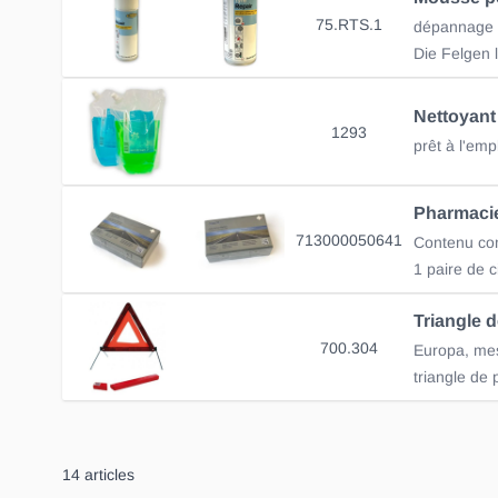
75.RTS.1
1293
prêt à l'emp
Pharmacie
713000050641
1 paire de 
Triangle 
700.304
Europa, mes
14
articles