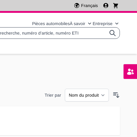
Français
Pièces automobiles
À savoir
Entreprise
Basculer le sous-menu 
Basculer l
Trier par