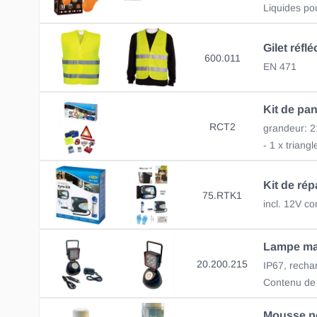
Liquides po
600.011
EN 471
Kit de pa
RCT2
grandeur:
75.RTK1
20.200.215
Contenu de l