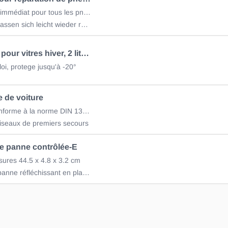
dépannage immédiat pour tous les pneu
Die Felgen lassen sich leicht wieder reinigen
Nettoyant pour vitres hiver, 2 litres, vert ou bleu
loi, protege jusqu'à -20°
 de voiture
Contenu conforme à la norme DIN 13164
ciseaux de premiers secours
de panne contrôlée-E
ures 44.5 x 4.8 x 3.2 cm
triangle de panne réfléchissant en plastique avec