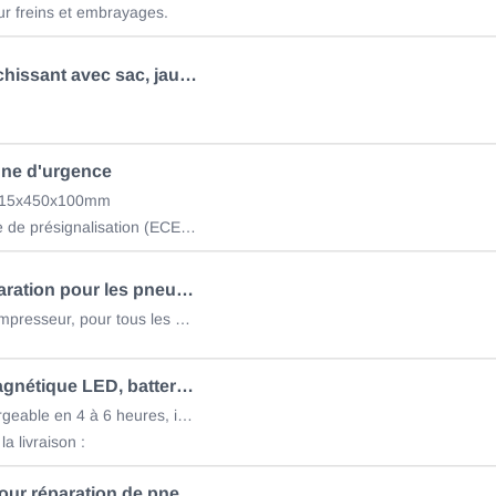
ur freins et embrayages.
Gilet réfléchissant avec sac, jaune
nne d'urgence
 215x450x100mm
- 1 x triangle de présignalisation (ECE R27)
Kit de réparation pour les pneus de voiture, 400ml
incl. 12V compresseur, pour tous les pneus
Lampe magnétique LED, batterie Li 650 lm
IP67, rechargeable en 4 à 6 heures, interrupteur inclus
a livraison :
Mousse pour réparation de pneu, 400 ml