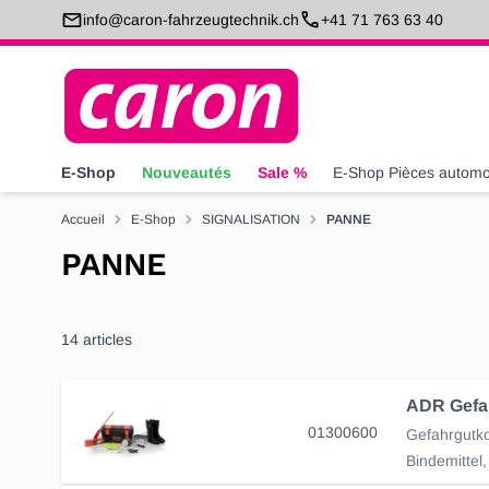
Allez au contenu
info@caron-fahrzeugtechnik.ch
+41 71 763 63 40
E-Shop
Nouveautés
Sale %
E-Shop Pièces automo
Accueil
E-Shop
SIGNALISATION
PANNE
PANNE
14
articles
ADR Gefah
01300600
Gefahrgutko