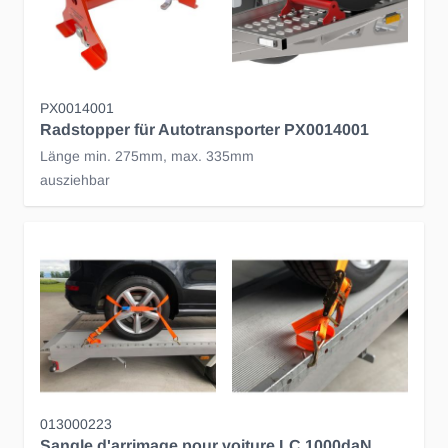
PX0014001
Radstopper für Autotransporter PX0014001
Länge min. 275mm, max. 335mm
ausziehbar
013000223
Sangle d'arrimage pour voiture LC 1000daN,