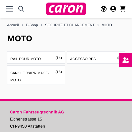
Allez au contenu
Accueil
E-Shop
SECURITÉ ET CHARGEMENT
MOTO
MOTO
(14)
(5)
RAIL POUR MOTO
ACCESSOIRES
(16)
SANGLE D'ARRIMAGE-
MOTO
Caron Fahrzeugtechnik AG
Eichenstrasse 15
CH-9450 Altstätten