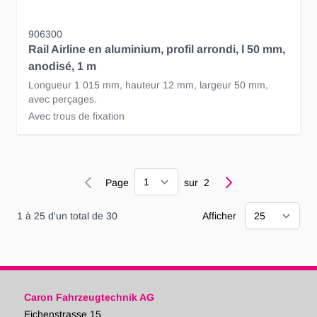
906300
Rail Airline en aluminium, profil arrondi, l 50 mm,
anodisé, 1 m
Longueur 1 015 mm, hauteur 12 mm, largeur 50 mm,
avec perçages.
Avec trous de fixation
Page
Page
sur
2
1
à
25
d'un total de
30
Afficher
Caron Fahrzeugtechnik AG
Eichenstrasse 15