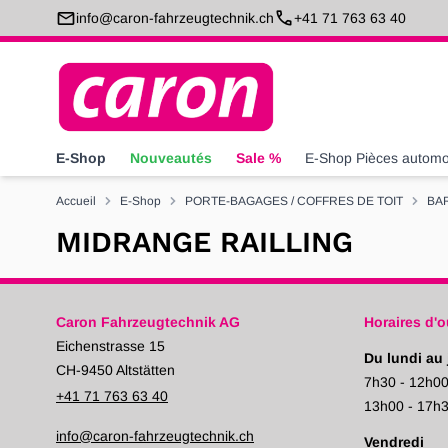
Allez au contenu
info@caron-fahrzeugtechnik.ch
+41 71 763 63 40
E-Shop
Nouveautés
Sale %
E-Shop Pièces automo
Accueil
E-Shop
PORTE-BAGAGES / COFFRES DE TOIT
BA
MIDRANGE RAILLING
Caron Fahrzeugtechnik AG
Horaires d'o
Eichenstrasse 15
Du lundi au 
CH-9450 Altstätten
7h30 - 12h0
+41 71 763 63 40
13h00 - 17h
info@caron-fahrzeugtechnik.ch
Vendredi