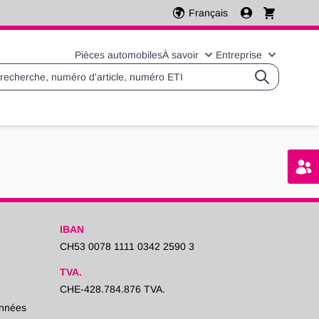
Français
Pièces automobiles
À savoir
Entreprise
Basculer le sous-menu 
Basculer l
IBAN
CH53 0078 1111 0342 2590 3
TVA.
CHE-428.784.876 TVA.
onnées