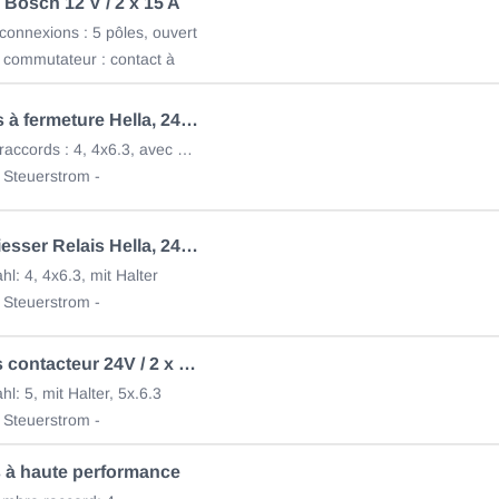
s Bosch 12 V / 2 x 15 A
onnexions : 5 pôles, ouvert
 commutateur : contact à
Mini, relais à fermeture Hella, 24V / 20A
Nombre de raccords : 4, 4x6.3, avec support
 Steuerstrom -
Mini, Schliesser Relais Hella, 24V / 20A 4RA965400101
l: 4, 4x6.3, mit Halter
 Steuerstrom -
MINI-relais contacteur 24V / 2 x 10A
l: 5, mit Halter, 5x.6.3
 Steuerstrom -
is à haute performance