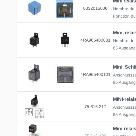
Mini relai
0332015006
Nombre de c
Fonction du
4RA965400031
85 Ausgang
4RA965400101
Anschlusszah
85 Ausgang
75.615.217
Anschlusszah
85 Ausgang
Mini-rela
75.615.180