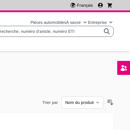
Français
Pièces automobiles
À savoir
Entreprise
Basculer le sous-menu 
Basculer l
Trier par