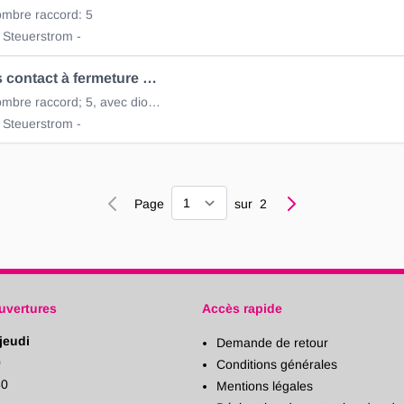
mbre raccord: 5
 Steuerstrom -
Mni-Relais contact à fermeture 75.615.214
24V/20A, nombre raccord; 5, avec diode
 Steuerstrom -
Page
Page
sur
2
uvertures
Accès rapide
jeudi
Demande de retour
0
Conditions générales
30
Mentions légales