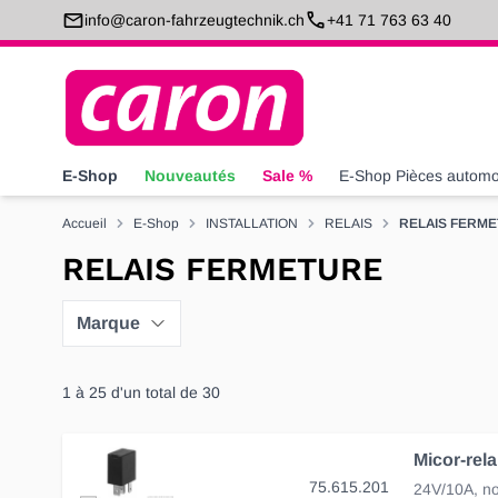
Allez au contenu
info@caron-fahrzeugtechnik.ch
+41 71 763 63 40
E-Shop
Nouveautés
Sale %
E-Shop Pièces automo
Accueil
E-Shop
INSTALLATION
RELAIS
RELAIS FERM
RELAIS FERMETURE
Marque
1
à
25
d'un total de
30
Micor-rela
75.615.201