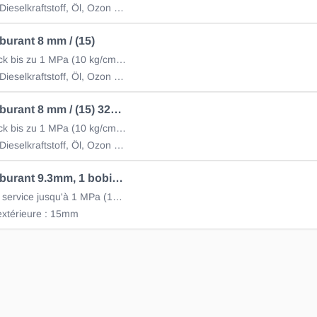
Benzin und Dieselkraftstoff, Öl, Ozon und Witterungseinflüsse
burant 8 mm / (15)
Betriebsdruck bis zu 1 MPa (10 kg/cm2) (Rolle à 10m)
Benzin und Dieselkraftstoff, Öl, Ozon und Witterungseinflüsse
Tuyau carburant 8 mm / (15) 3225-10015
Betriebsdruck bis zu 1 MPa (10 kg/cm2) (Rolle à 15m)
Benzin und Dieselkraftstoff, Öl, Ozon und Witterungseinflüsse
Tuyau carburant 9.3mm, 1 bobine de 10m
Pression de service jusqu'à 1 MPa (10 kg/cm2)
extérieure : 15mm