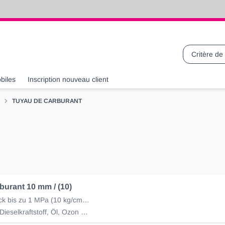
Recherche
biles
Inscription nouveau client
TUYAU DE CARBURANT
burant 10 mm / (10)
Betriebsdruck bis zu 1 MPa (10 kg/cm2) (Rolle à 10m)
Benzin und Dieselkraftstoff, Öl, Ozon und Witterungseinflüsse