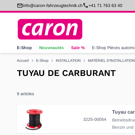
Allez au contenu
info@caron-fahrzeugtechnik.ch
+41 71 763 63 40
E-Shop
Nouveautés
Sale %
E-Shop Pièces automo
Accueil
E-Shop
INSTALLATION
MATÉRIEL D'INSTALLATION
TUYAU DE CARBURANT
9
articles
Tuyau car
3225-00054