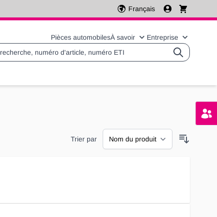
Français
Pièces automobiles
À savoir
Entreprise
Basculer le sous-menu 
Basculer l
Trier par