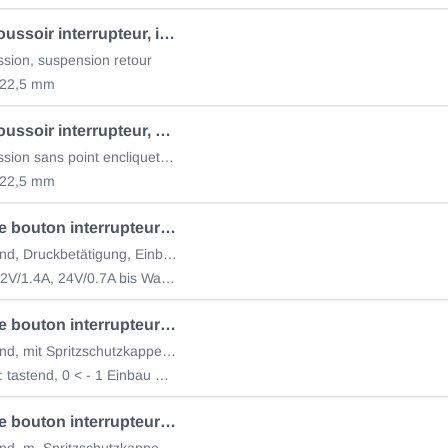
Bouton-poussoir interrupteur, interrupteur START 70.468.115
ssion, suspension retour
 22,5 mm
Bouton-poussoir interrupteur, on/off, rouge
act. par pression sans point encliquetage
 22,5 mm
Poussez le bouton interrupteur , proche
zurückfedernd, Druckbetätigung, Einbau Ø 15mm
Belastbar: 12V/1.4A, 24V/0.7A bis Wandstärke 4mm
Poussez le bouton interrupteur 70.468.080
zurückfedernd, mit Spritzschutzkappe u. Silberkontakten
Funktionen : tastend, 0 < - 1 Einbau Ø 22,5mm
Poussez le bouton interrupteur 70.468.083
zurückfedernd, m. Spritzschutzkappe u. Silberkontakten