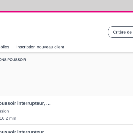
Recherche
biles
Inscription nouveau client
ONS POUSSOIR
Bouton-poussoir interrupteur, contact à fermeture, vert
ssion
 16,2 mm
Bouton-poussoir interrupteur, contact à ouverture, rouge