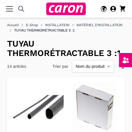
Allez au contenu
Accueil
E-Shop
INSTALLATION
MATÉRIEL D'INSTALLATION
TUYAU THERMORÉTRACTABLE 3 :1
TUYAU
THERMORÉTRACTABLE 3 :1
14
articles
Trier par