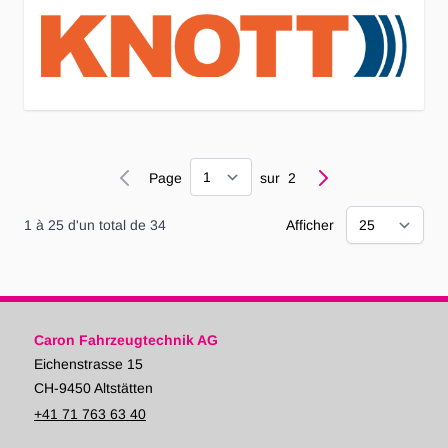
Page
Page
sur
2
1
à
25
d'un total de
34
Afficher
Caron Fahrzeugtechnik AG
Eichenstrasse 15
CH-9450 Altstätten
+41 71 763 63 40