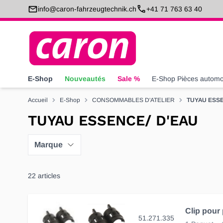
Allez au contenu
info@caron-fahrzeugtechnik.ch
+41 71 763 63 40
E-Shop
Nouveautés
Sale %
E-Shop Pièces automo
Accueil
E-Shop
CONSOMMABLES D'ATELIER
TUYAU ESSE
TUYAU ESSENCE/ D'EAU
Marque
22
articles
51.271.335