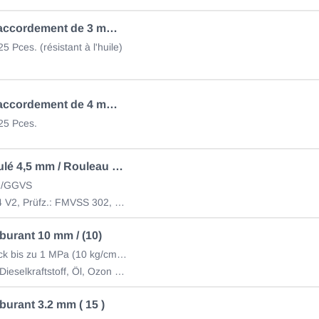
Tube de raccordement de 3 mm pour tuyau lave-glace
5 Pces. (résistant à l'huile)
Tube de raccordement de 4 mm pour tuyau lave-glace
25 Pces.
Tube ondulé 4,5 mm / Rouleau de 5 mètres
DR/GGVS
Prüfz.: UL94 V2, Prüfz.: FMVSS 302, UV-beständig
burant 10 mm / (10)
Betriebsdruck bis zu 1 MPa (10 kg/cm2) (Rolle à 10m)
Benzin und Dieselkraftstoff, Öl, Ozon und Witterungseinflüsse
burant 3.2 mm ( 15 )