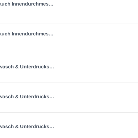
PVC Schlauch Innendurchmesser: 4mm 4706.000.06.4x1
PVC Schlauch Innendurchmesser: 8mm 4706.000.06.8x1.5
Scheibenwasch & Unterdruckschlauch 2.8mm 4040-04101
Scheibenwasch & Unterdruckschlauch 5.5mm 4040-04107
Scheibenwasch & Unterdruckschlauch 6.4mm 4040-04110