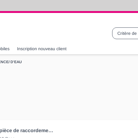
Recherche
biles
Inscription nouveau client
NCE/ D'EAU
Clip pour pièce de raccordement sur les tuyaus de lave-glace