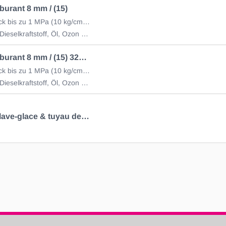
burant 8 mm / (15)
Betriebsdruck bis zu 1 MPa (10 kg/cm2) (Rolle à 10m)
Benzin und Dieselkraftstoff, Öl, Ozon und Witterungseinflüsse
Tuyau carburant 8 mm / (15) 3225-10015
Betriebsdruck bis zu 1 MPa (10 kg/cm2) (Rolle à 15m)
Benzin und Dieselkraftstoff, Öl, Ozon und Witterungseinflüsse
Tuyau de lave‑glace & tuyau de dépression 4.0mm