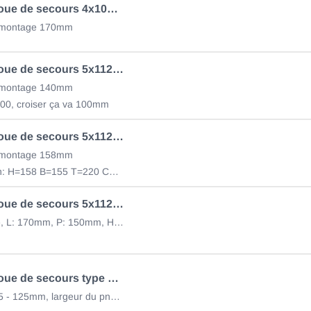
Support roue de secours 4x100 raccord roue
 montage 170mm
Support roue de secours 5x112 & 4x100 raccord roue
 montage 140mm
 100, croiser ça va 100mm
Support roue de secours 5x112 & 4x100 raccord roue 413634001
 montage 158mm
selon dessin: H=158 B=155 T=220 C=40
Support roue de secours 5x112 & 4x100 à serrage, universel
acier zinqué, L: 170mm, P: 150mm, H: 250mm
Support roue de secours type EH1/BR, réal. D, 1265 - 1515mm
mesure X 75 - 125mm, largeur du pneu 175 - 215mm