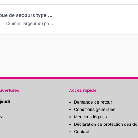
Support roue de secours type EH1/BR, réal. E, 1465 - 1815mm
mesure X 75 - 125mm, largeur du pneu 175 - 215mm
uvertures
Accès rapide
jeudi
Demande de retour
0
Conditions générales
30
Mentions légales
Déclaration de protection des d
Contact
0