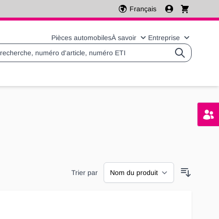
Français
Pièces automobiles
À savoir
Entreprise
Basculer le sous-menu 
Basculer l
Trier par