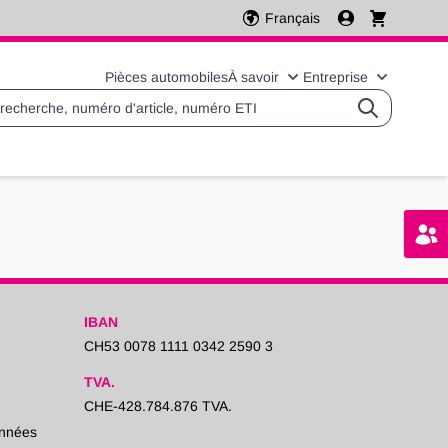
Français
Pièces automobiles
À savoir
Entreprise
Basculer le sous-menu 
Basculer l
IBAN
CH53 0078 1111 0342 2590 3
TVA.
CHE-428.784.876 TVA.
onnées