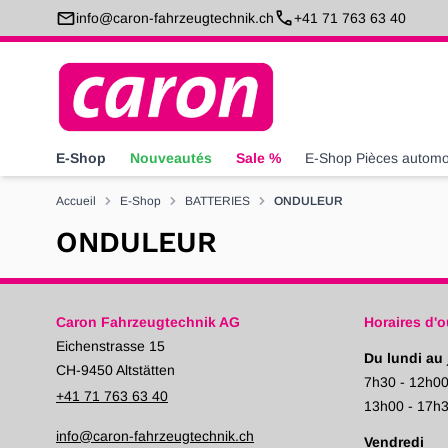
Allez au contenu
info@caron-fahrzeugtechnik.ch
+41 71 763 63 40
E-Shop
Nouveautés
Sale %
E-Shop Pièces automo
Accueil
E-Shop
BATTERIES
ONDULEUR
ONDULEUR
Caron Fahrzeugtechnik AG
Horaires d'o
Eichenstrasse 15
Du lundi au 
CH-9450 Altstätten
7h30 - 12h0
+41 71 763 63 40
13h00 - 17h
info@caron-fahrzeugtechnik.ch
Vendredi