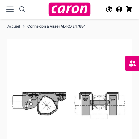
Allez au contenu
Accueil
Connexion à visser AL-KO 247684