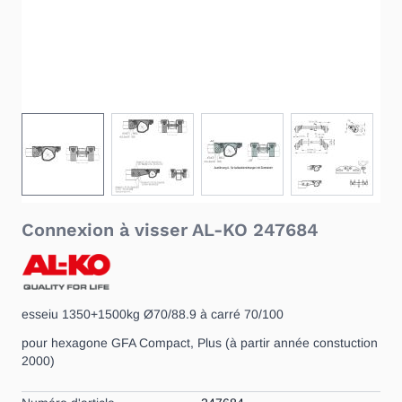
View larger image
View larger image
View larger image
View large
Connexion à visser AL-KO 247684
esseiu 1350+1500kg Ø70/88.9 à carré 70/100
pour hexagone GFA Compact, Plus (à partir année constuction
2000)