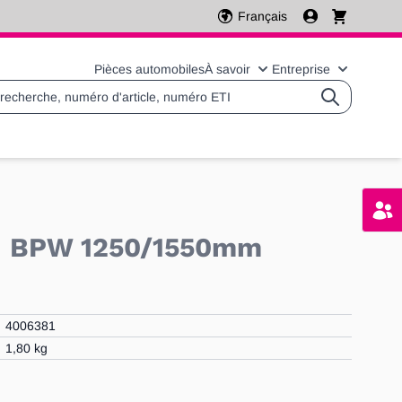
Français
Pièces automobiles
À savoir
Entreprise
Basculer le sous-menu 
Basculer l
on BPW 1250/1550mm
4006381
1,80 kg