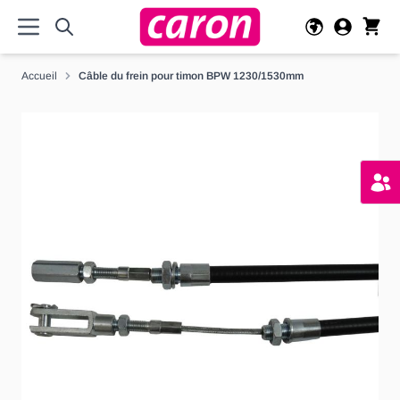
Allez au contenu
Accueil
Câble du frein pour timon BPW 1230/1530mm