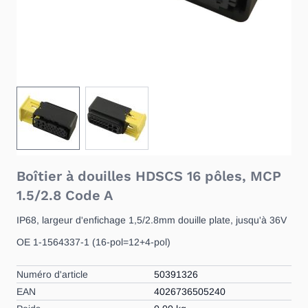
View larger image
View larger image
Boîtier à douilles HDSCS 16 pôles, MCP
1.5/2.8 Code A
IP68, largeur d'enfichage 1,5/2.8mm douille plate, jusqu'à 36V
OE 1-1564337-1 (16-pol=12+4-pol)
Numéro d'article
50391326
EAN
4026736505240