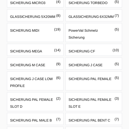
(4)
(5)
SICHERUNG MICRO3
SICHERUNG TORBEDO
(8)
(7)
GLASSICHERUNG 5X20MM
GLASSICHERUNG 6X32MM
(19)
(5)
SICHERUNG MIDI
PowerVal Schmelz
Sicherung
(14)
(10)
SICHERUNG MEGA
SICHERUNG CF
(9)
(5)
SICHERUNG M CASE
SICHERUNG J CASE
(6)
(5)
SICHERUNG J CASE LOW
SICHERUNG PAL FEMALE
PROFILE
(2)
(3)
SICHERUNG PAL FEMALE
SICHERUNG PAL FEMALE
SLOT D
SLOT E
(7)
(7)
SICHERUNG PAL MALE B
SICHERUNG PAL BENT C