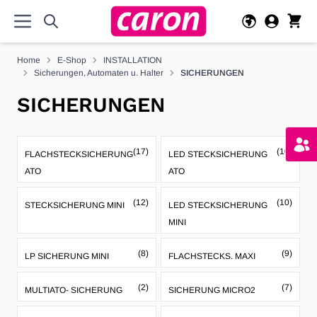
Direkt zum Inhalt
Home
E-Shop
INSTALLATION
Sicherungen, Automaten u. Halter
SICHERUNGEN
SICHERUNGEN
(17)
(10)
FLACHSTECKSICHERUNG
LED STECKSICHERUNG
ATO
ATO
(12)
(10)
STECKSICHERUNG MINI
LED STECKSICHERUNG
MINI
(8)
(9)
LP SICHERUNG MINI
FLACHSTECKS. MAXI
(2)
(7)
MULTIATO- SICHERUNG
SICHERUNG MICRO2