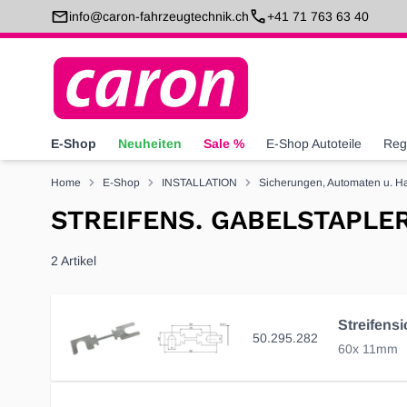
Direkt zum Inhalt
info@caron-fahrzeugtechnik.ch
+41 71 763 63 40
E-Shop
Neuheiten
Sale %
E-Shop Autoteile
Reg
Home
E-Shop
INSTALLATION
Sicherungen, Automaten u. Ha
STREIFENS. GABELSTAPLE
2
Artikel
50.295.282
60x 11mm