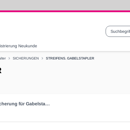
Suche
istrierung Neukunde
lter
SICHERUNGEN
STREIFENS. GABELSTAPLER
R
Streifensicherung für Gabelstapler 160A, bis 48V