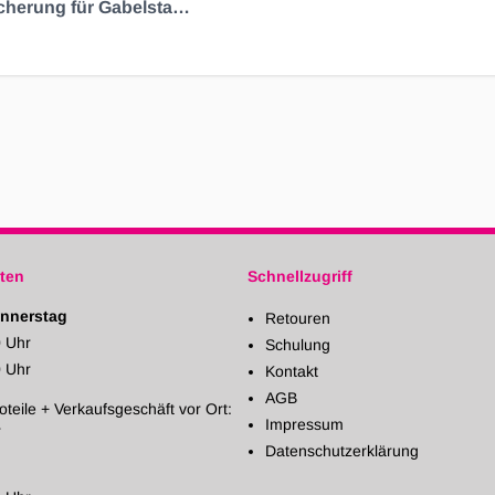
Streifensicherung für Gabelstapler 250A, bis 48V
ten
Schnellzugriff
nnerstag
Retouren
0 Uhr
Schulung
0 Uhr
Kontakt
AGB
oteile + Verkaufsgeschäft vor Ort:
Impressum
r
Datenschutzerklärung