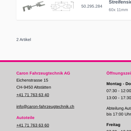
50.295.284
60x 11mm
2
Artikel
Caron Fahrzeugtechnik AG
Öffnungszei
Eichenstrasse 15
Montag - Do
CH-9450 Altstätten
07:30 - 12:0
+41 71 763 63 40
13:00 - 17:3
info@caron-fahrzeugtechnik.ch
Abteilung Aut
bis 17:00 Uh
Autoteile
Freitag
+41 71 763 63 60