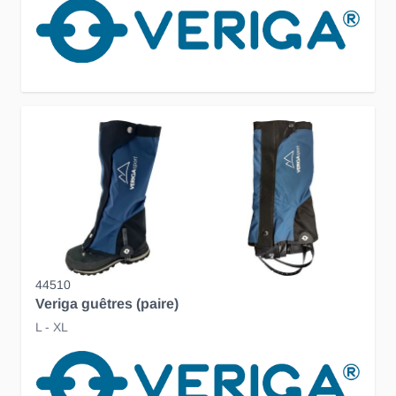
44510
Veriga guêtres (paire)
L - XL