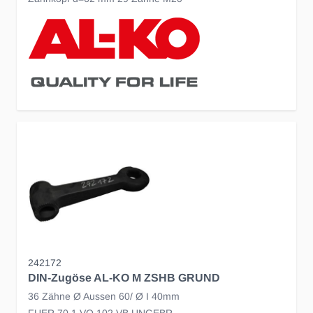
242172
DIN-Zugöse AL-KO M ZSHB GRUND
36 Zähne Ø Aussen 60/ Ø I 40mm
FUER 70.1 VO 102 VB UNGEBR