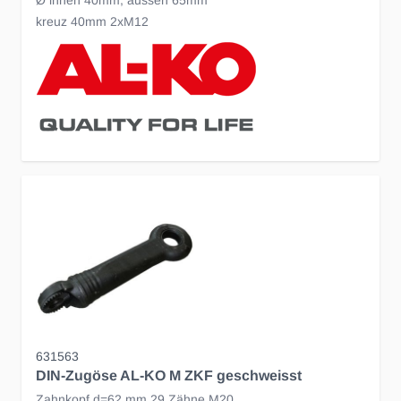
kreuz 40mm 2xM12
631563
DIN-Zugöse AL-KO M ZKF geschweisst
Zahnkopf d=62 mm 29 Zähne M20