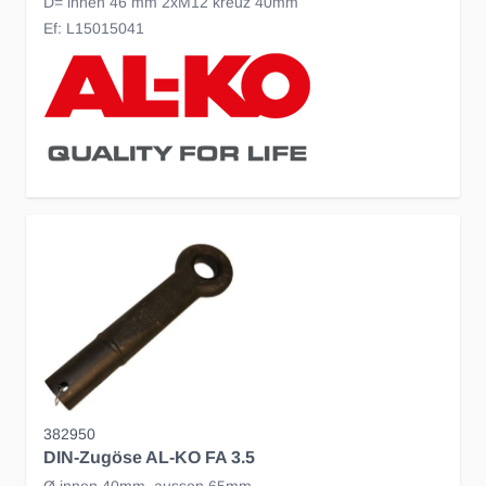
D= innen 46 mm 2xM12 kreuz 40mm
Ef: L15015041
382950
DIN-Zugöse AL-KO FA 3.5
Ø innen 40mm, aussen 65mm