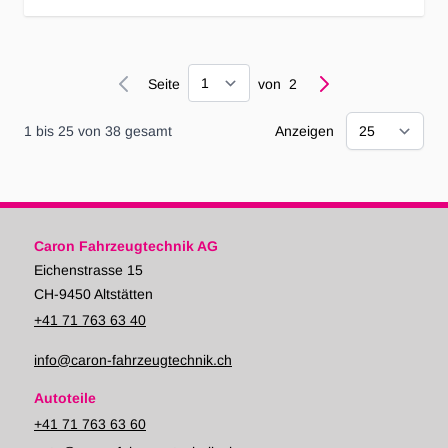
Seite
Seite
von
2
1
bis
25
von
38
gesamt
Anzeigen
Caron Fahrzeugtechnik AG
Eichenstrasse 15
CH-9450 Altstätten
+41 71 763 63 40
info@caron-fahrzeugtechnik.ch
Autoteile
+41 71 763 63 60