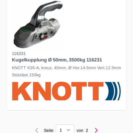
116231
Kugelkupplung Ø 50mm, 3500kg 116231
KNOTT K35-A, kreuz, 40mm, Ø Hor.14.5mm Vert.12.5mm
Stützlast 150kg
Seite
Seite
von
2