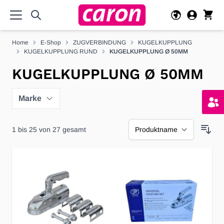
Direkt zum Inhalt
Home
E-Shop
ZUGVERBINDUNG
KUGELKUPPLUNG
KUGELKUPPLUNG RUND
KUGELKUPPLUNG Ø 50MM
KUGELKUPPLUNG Ø 50MM
Marke
1
bis
25
von
27
gesamt