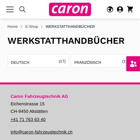
Direkt zum Inhalt
Home
E-Shop
WERKSTATTHANDBÜCHER
WERKSTATTHANDBÜCHER
(17)
(13)
DEUTSCH
FRANZÖSISCH
Caron Fahrzeugtechnik AG
Eichenstrasse 15
CH-9450 Altstätten
+41 71 763 63 40
info@caron-fahrzeugtechnik.ch