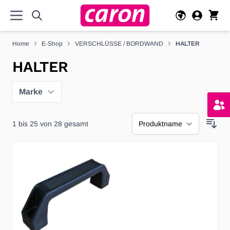
Direkt zum Inhalt
Home
E-Shop
VERSCHLÜSSE / BORDWAND
HALTER
HALTER
Marke
1
bis
25
von
28
gesamt