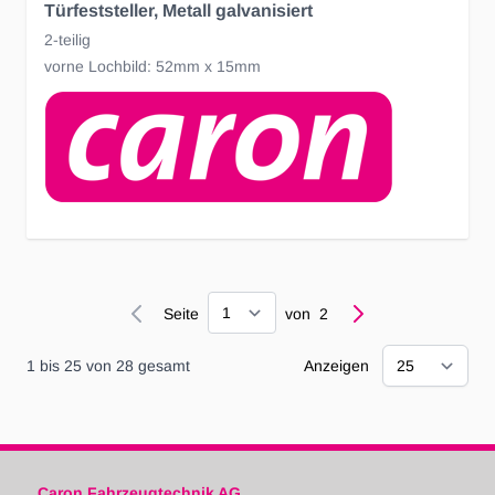
Türfeststeller, Metall galvanisiert
2-teilig
vorne Lochbild: 52mm x 15mm
Seite
Seite
von
2
1
bis
25
von
28
gesamt
Anzeigen
Caron Fahrzeugtechnik AG