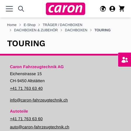
Direkt zum Inhalt
Home
E-Shop
TRÄGER / DACHBOXEN
DACHBOXEN & ZUBEHÖR
DACHBOXEN
TOURING
TOURING
Caron Fahrzeugtechnik AG
Eichenstrasse 15
CH-9450 Altstätten
+41 71 763 63 40
info@caron-fahrzeugtechnik.ch
Autoteile
+41 71 763 63 60
auto@caron-fahrzeugtechnik.ch