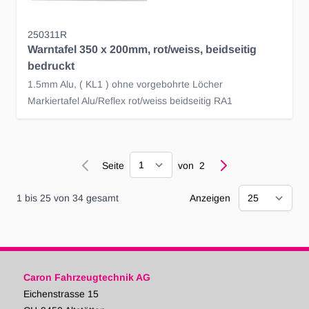
250311R
Warntafel 350 x 200mm, rot/weiss, beidseitig
bedruckt
1.5mm Alu, ( KL1 ) ohne vorgebohrte Löcher
Markiertafel Alu/Reflex rot/weiss beidseitig RA1
Seite
Seite
von
2
1
bis
25
von
34
gesamt
Anzeigen
Caron Fahrzeugtechnik AG
Eichenstrasse 15