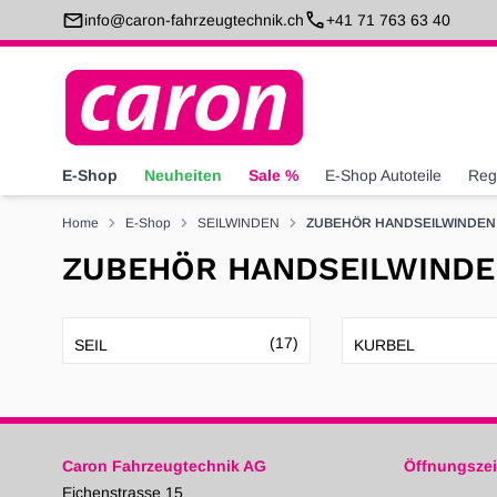
Direkt zum Inhalt
info@caron-fahrzeugtechnik.ch
+41 71 763 63 40
E-Shop
Neuheiten
Sale %
E-Shop Autoteile
Reg
Home
E-Shop
SEILWINDEN
ZUBEHÖR HANDSEILWINDEN
ZUBEHÖR HANDSEILWIND
(17)
SEIL
KURBEL
Caron Fahrzeugtechnik AG
Öffnungszei
Eichenstrasse 15