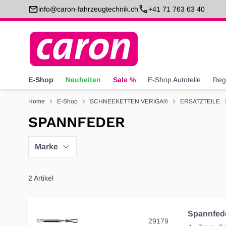
Direkt zum Inhalt
info@caron-fahrzeugtechnik.ch
+41 71 763 63 40
E-Shop
Neuheiten
Sale %
E-Shop Autoteile
Reg
Home
E-Shop
SCHNEEKETTEN VERIGA®
ERSATZTEILE
SPANNFEDER
Marke
2
Artikel
Spannfede
29179