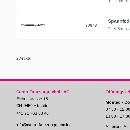
4 - 7mm, Se
Spannfede
30843
7 - 9.5mm, 
2
Artikel
Caron Fahrzeugtechnik AG
Öffnungszei
Eichenstrasse 15
Montag - Do
CH-9450 Altstätten
07:30 - 12:0
+41 71 763 63 40
13:00 - 17:3
info@caron-fahrzeugtechnik.ch
Abteilung Aut