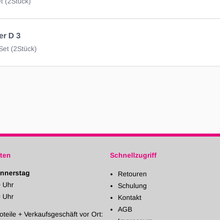
t (2Stück)
r D 3
Set (2Stück)
ten
Schnellzugriff
nnerstag
Retouren
0 Uhr
Schulung
0 Uhr
Kontakt
AGB
oteile + Verkaufsgeschäft vor Ort: