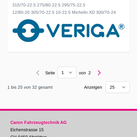
315/70-22.5 275/80-22.5 295/75-22.5
12/80-20 305/70-22.5 10-22.5 Michelin XD 300/70-24
Seite
Seite
von
2
1
bis
25
von
32
gesamt
Anzeigen
Caron Fahrzeugtechnik AG
Eichenstrasse 15
CH-9450 Altstätten