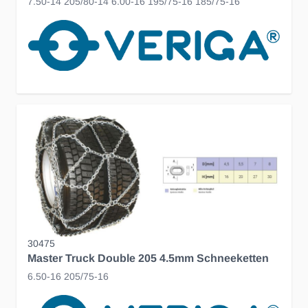
7.50-14 205/80-14 6.00-16 195/75-16 185/75-16
30475
Master Truck Double 205 4.5mm Schneeketten
6.50-16 205/75-16