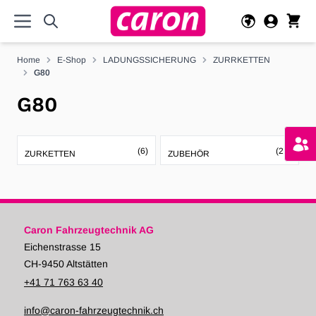
Direkt zum Inhalt
Home
E-Shop
LADUNGSSICHERUNG
ZURRKETTEN
G80
G80
(6)
(21)
ZURKETTEN
ZUBEHÖR
Caron Fahrzeugtechnik AG
Eichenstrasse 15
CH-9450 Altstätten
+41 71 763 63 40
info@caron-fahrzeugtechnik.ch