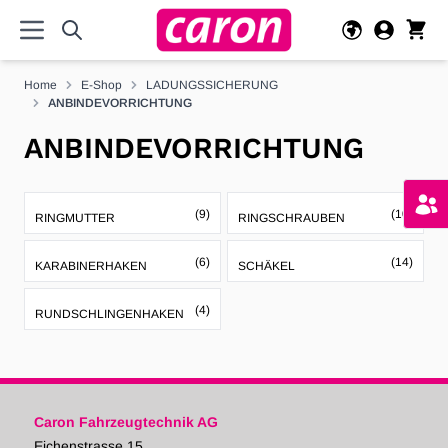
Direkt zum Inhalt
Home
E-Shop
LADUNGSSICHERUNG
ANBINDEVORRICHTUNG
ANBINDEVORRICHTUNG
(9)
(10)
RINGMUTTER
RINGSCHRAUBEN
(6)
(14)
KARABINERHAKEN
SCHÄKEL
(4)
RUNDSCHLINGENHAKEN
Caron Fahrzeugtechnik AG
Eichenstrasse 15