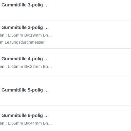
Superseal Gummitülle 3-polig mit Knickschutzlamellen
Superseal Gummitülle 3-polig mit Knickschutzlamellen 50.290.492
Abmessungen : L:56mm Bv:19mm Bh: 9.5mm
0mm Leitungsdurchmesser
Superseal Gummitülle 4-polig mit Knickschutzlamellen
Abmessungen : L:65mm Bv:22mm Bh: 9mm
Superseal Gummitülle 5-polig mit Knickschutzlamellen
Superseal Gummitülle 6-polig mit Knickschutzlamellen
Abmessungen : L:65mm Bv:44mm Bh: 10mm