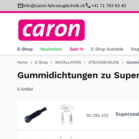
Direkt zum Inhalt
info@caron-fahrzeugtechnik.ch
+41 71 763 63 40
E-Shop
Neuheiten
Sale %
E-Shop Autoteile
Reg
Home
E-Shop
INSTALLATION
STECKGEHÄUSE
Gummid
Gummidichtungen zu Super
6
Artikel
50.290.102