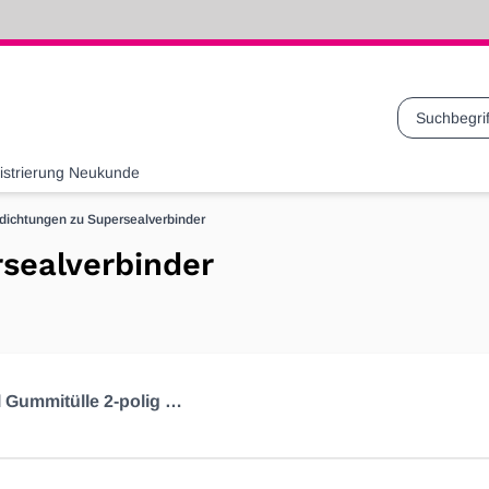
Suche
istrierung Neukunde
ichtungen zu Supersealverbinder
sealverbinder
Superseal Gummitülle 2-polig mit Knickschutzlamellen