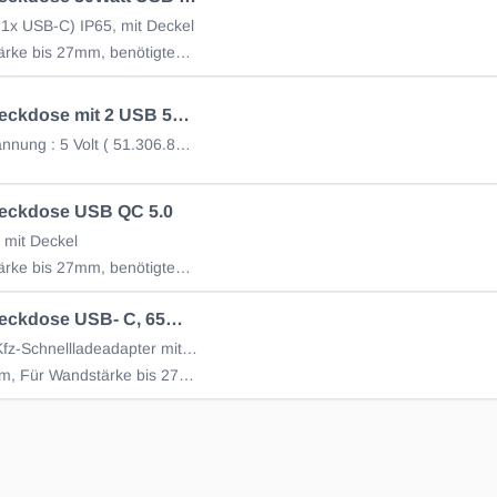
 1x USB-C) IP65, mit Deckel
Für Wandstärke bis 27mm, benötigtesde
Einbau Steckdose mit 2 USB 5V Anschluss 12/24V Eingang
Ausgansspannung : 5 Volt ( 51.306.852)
teckdose USB QC 5.0
 mit Deckel
Für Wandstärke bis 27mm, benötigtes Bohrloch Ø
Einbau Steckdose USB- C, 65W+ 18W USB-A, 12/24V
Steckdose Kfz-Schnellladeadapter mit Abdeckung
Ø 37 x 41mm, Für Wandstärke bis 27mm,