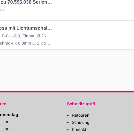
Schlüssel zu 70.596.036 Serien-Nr.: 14603
ck
Zündschloss mit Lichtumschalt-Funktion, 24V
Raststellung P-0-1-2-3, Einbau Ø 26mm, IP53
Anschlusstechnik 4 x 6,3mm u. 2 x 9,5mm, 2 Schlüssel
ten
Schnellzugriff
nnerstag
Retouren
0 Uhr
Schulung
0 Uhr
Kontakt