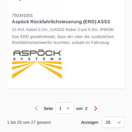
750341001
Aspöck Rückfahrlichsteuerung (ERD) ASS3
15-Pol, Kabel 0.2m, 2xASS2 Kabel 2-pol 0.3m, IP6K9K
Das ERD gewährleistet, dass der oder die zusätzlichen
Rückfahrscheinwerfer leuchten, sobald im Fahrzeug
Seite
Seite
von
2
1
bis
25
von
27
gesamt
Anzeigen