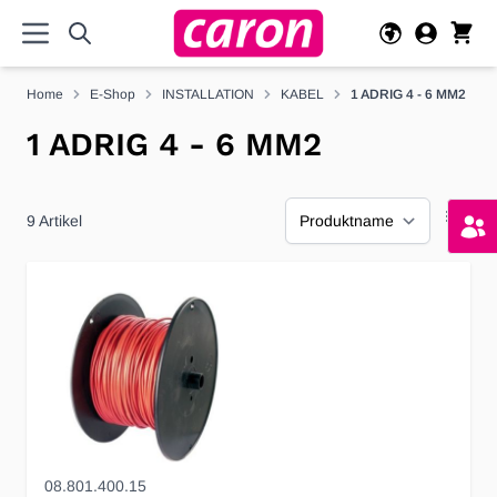
Direkt zum Inhalt
Home
E-Shop
INSTALLATION
KABEL
1 ADRIG 4 - 6 MM2
1 ADRIG 4 - 6 MM2
9
Artikel
08.801.400.15