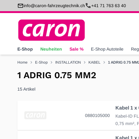
Direkt zum Inhalt
info@caron-fahrzeugtechnik.ch
+41 71 763 63 40
E-Shop
Neuheiten
Sale %
E-Shop Autoteile
Reg
Home
E-Shop
INSTALLATION
KABEL
1 ADRIG 0.75 MM
1 ADRIG 0.75 MM2
15
Artikel
0880105000
0,75 mm², P