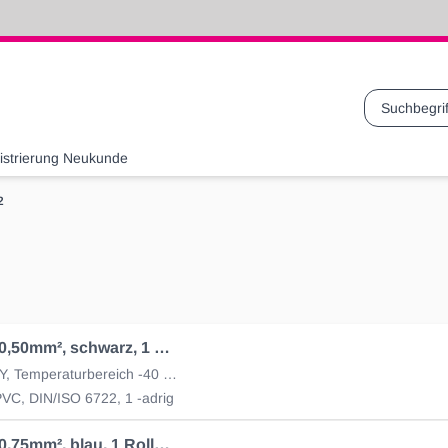
Suche
istrierung Neukunde
2
Kabel 1 x 0,50mm², schwarz, 1 Rolle = 50 m
Kabel-ID FLY, Temperaturbereich -40 bis +70 °C
VC, DIN/ISO 6722, 1 -adrig
Kabel 1 x 0,75mm², blau, 1 Rolle = 50 m