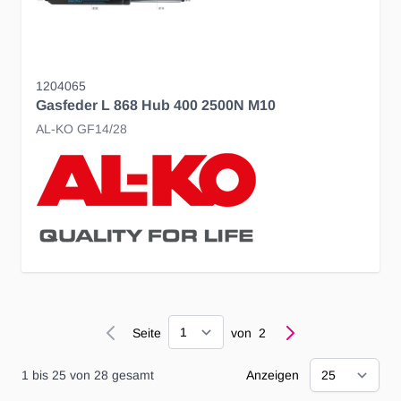
1204065
Gasfeder L 868 Hub 400 2500N M10
AL-KO GF14/28
Seite
Seite
von
2
1
bis
25
von
28
gesamt
Anzeigen