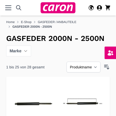
Direkt zum Inhalt
Home
E-Shop
GASFEDER / ANBAUTEILE
GASFEDER 2000N - 2500N
GASFEDER 2000N - 2500N
Marke
1
bis
25
von
28
gesamt